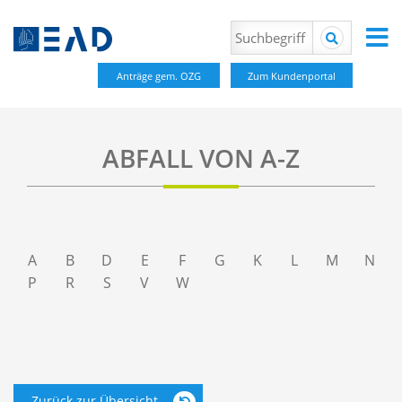
Anträge gem. OZG
Zum Kundenportal
ABFALL VON A-Z
A
B
D
E
F
G
K
L
M
N
P
R
S
V
W
Zurück zur Übersicht