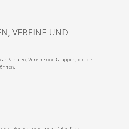
N, VEREINE UND
h an Schulen, Vereine und Gruppen, die die
können.
 oder eine ein- oder mehrtägige Fahrt