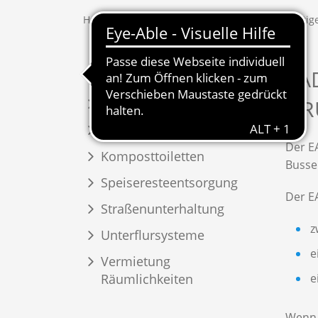
Home
Leistungen & Informationen
Sonstig
EA
(current)
Busbetrieb
GR
Gemeinschaftsverpflegung
Geschirrmobil
Der E
Komposttoiletten
Busse
Speiseresteentsorgung
Der E
Straßenunterhaltung
z
Unterflursysteme
e
Vermietung
Räumlichkeiten
e
Wenn 