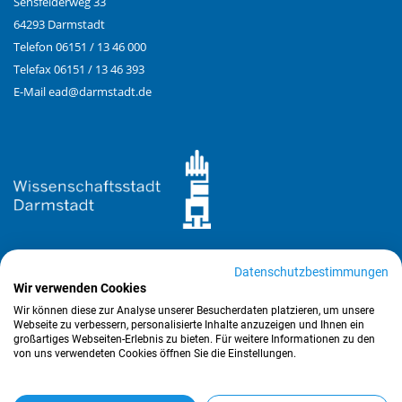
Sensfelderweg 33
64293 Darmstadt
Telefon 06151 / 13 46 000
Telefax 06151 / 13 46 393
E-Mail
ead@
darmstadt.de
Datenschutzbestimmungen
Wir verwenden Cookies
Wir können diese zur Analyse unserer Besucherdaten platzieren, um unsere
Webseite zu verbessern, personalisierte Inhalte anzuzeigen und Ihnen ein
großartiges Webseiten-Erlebnis zu bieten. Für weitere Informationen zu den
Copyright © 2026 EAD. Alle Rechte vorbehalten.
von uns verwendeten Cookies öffnen Sie die Einstellungen.
SUPPORT
KONTAKT
IMPRESSUM
DATENSCHUTZ